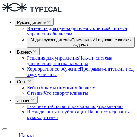
Руководителям
Интенсив для руководителей с опытом
Система
управления бизнесом
AI для руководителей
Применять AI в управленческих
задачах
Бизнесу
Решения для управления
Чек-ап, система
управления, оценка команды
Корпоративное обучение
Программа-интенсив под
задачу бизнеса
Опыт
Кейсы
Как мы помогаем бизнесу
Отзывы
Что говорят клиенты
Знания
База знаний
Статьи и разборы по управлению
Исследования и публикации
Наши исследования
руководителей
Назад