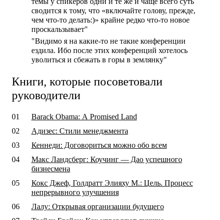
темы у спикеров одни и те же и чаще всего суть
сводится к тому, что «включайте голову, прежде,
чем что-то делать:)» крайне редко что-то новое
проскальзывает"
"Видимо я на какие-то не такие конференции
ездила. Ибо после этих конференций хотелось
уволиться и сбежать в горы в землянку"
Книги, которые посоветовали
руководители
Barack Obama: А Promised Land
Адизес: Стили менеджмента
Кеннеди: Договориться можно обо всем
Макс Ландсберг: Коучинг — Дао успешного
бизнесмена
Кокс Джеф, Голдратт Элияху М.: Цель. Процесс
непрерывного улучшения
Лалу: Открывая организации будущего