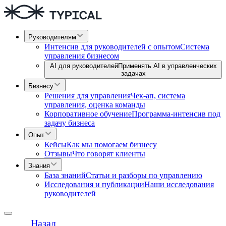
Руководителям
Интенсив для руководителей с опытом
Система
управления бизнесом
AI для руководителей
Применять AI в управленческих
задачах
Бизнесу
Решения для управления
Чек-ап, система
управления, оценка команды
Корпоративное обучение
Программа-интенсив под
задачу бизнеса
Опыт
Кейсы
Как мы помогаем бизнесу
Отзывы
Что говорят клиенты
Знания
База знаний
Статьи и разборы по управлению
Исследования и публикации
Наши исследования
руководителей
Назад