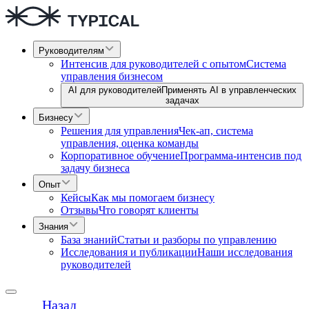
Руководителям
Интенсив для руководителей с опытом
Система
управления бизнесом
AI для руководителей
Применять AI в управленческих
задачах
Бизнесу
Решения для управления
Чек-ап, система
управления, оценка команды
Корпоративное обучение
Программа-интенсив под
задачу бизнеса
Опыт
Кейсы
Как мы помогаем бизнесу
Отзывы
Что говорят клиенты
Знания
База знаний
Статьи и разборы по управлению
Исследования и публикации
Наши исследования
руководителей
Назад