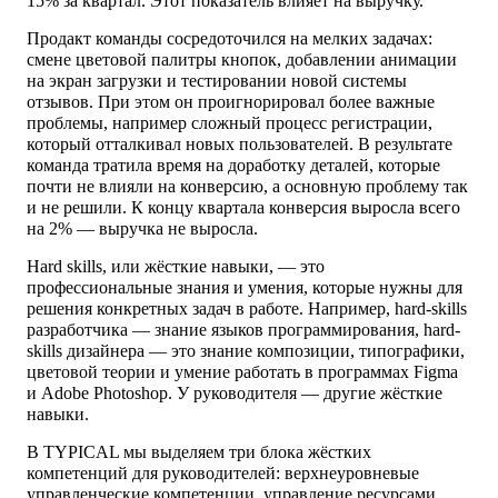
15% за квартал. Этот показатель влияет на выручку.
Продакт команды сосредоточился на мелких задачах:
смене цветовой палитры кнопок, добавлении анимации
на экран загрузки и тестировании новой системы
отзывов. При этом он проигнорировал более важные
проблемы, например сложный процесс регистрации,
который отталкивал новых пользователей. В результате
команда тратила время на доработку деталей, которые
почти не влияли на конверсию, а основную проблему так
и не решили. К концу квартала конверсия выросла всего
на 2% — выручка не выросла.
Hard skills,
или жёсткие навыки, — это
профессиональные знания и умения, которые нужны для
решения конкретных задач в работе. Например, hard-skills
разработчика — знание языков программирования, hard-
skills дизайнера — это знание композиции, типографики,
цветовой теории и умение работать в программах Figma
и Adobe Photoshop. У руководителя — другие жёсткие
навыки.
В TYPICAL мы выделяем три блока жёстких
компетенций для руководителей: верхнеуровневые
управленческие компетенции, управление ресурсами