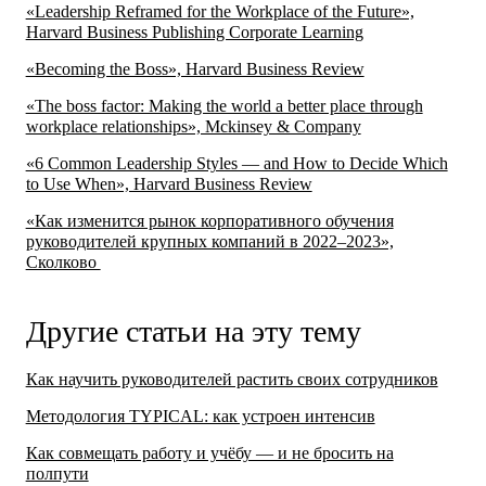
«Leadership Reframed for the Workplace of the Future»,
Harvard Business Publishing Corporate Learning
«Becoming the Boss», Harvard Business Review
«The boss factor: Making the world a better place through
workplace relationships», Mckinsey & Сompany
«6 Common Leadership Styles — and How to Decide Which
to Use When», Harvard Business Review
«Как изменится рынок корпоративного обучения
руководителей крупных компаний в 2022–2023»,
Сколково
Другие статьи на эту тему
Как научить руководителей растить своих сотрудников
Методология TYPICAL: как устроен интенсив
Как совмещать работу и учёбу — и не бросить на
полпути