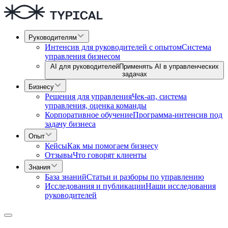
Руководителям
Интенсив для руководителей с опытом
Система
управления бизнесом
AI для руководителей
Применять AI в управленческих
задачах
Бизнесу
Решения для управления
Чек-ап, система
управления, оценка команды
Корпоративное обучение
Программа-интенсив под
задачу бизнеса
Опыт
Кейсы
Как мы помогаем бизнесу
Отзывы
Что говорят клиенты
Знания
База знаний
Статьи и разборы по управлению
Исследования и публикации
Наши исследования
руководителей