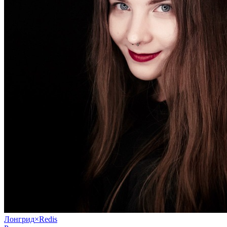
Лонгрид
×
Redis