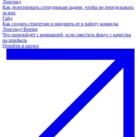
Лонгрид
Как делегировать сотрудникам задачи, чтобы не переделывать
за них
Гайд
Как создать стратегию и внедрить ее в работу команды
Лонгрид
×
Boeing
Что произойдёт с компанией, если сместить фокус с качества
на прибыль
Перейти в раздел