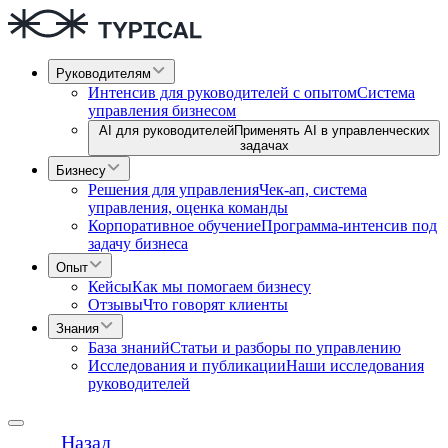
Руководителям
Интенсив для руководителей с опытом
Система
управления бизнесом
AI для руководителей
Применять AI в управленческих
задачах
Бизнесу
Решения для управления
Чек-ап, система
управления, оценка команды
Корпоративное обучение
Программа-интенсив под
задачу бизнеса
Опыт
Кейсы
Как мы помогаем бизнесу
Отзывы
Что говорят клиенты
Знания
База знаний
Статьи и разборы по управлению
Исследования и публикации
Наши исследования
руководителей
Назад